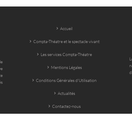
Accueil
Compta-Théatre et le spectacle vivant
Les services Compta-Théatre
L
le
n
Mentions Légales
De
d
te
Conditions Générales d’Utilisation
és
Actualités
Contactez-nous
La boîte à outils