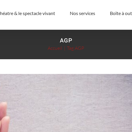
éatre & le spectacle vivant
Nos services
Boîte à out
ppel à la générosité du public
Les aides privés
AGP
Accueil
Tag:
AGP