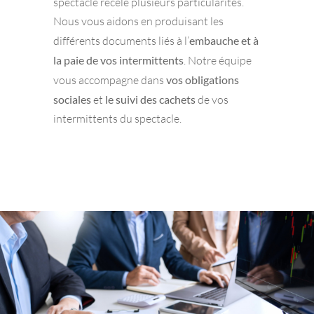
spectacle recèle plusieurs particularités.
Nous vous aidons en produisant les
différents documents liés à l’
embauche et à
la paie de vos intermittents
. Notre équipe
vous accompagne dans
vos obligations
sociales
et
le suivi des cachets
de vos
intermittents du spectacle.