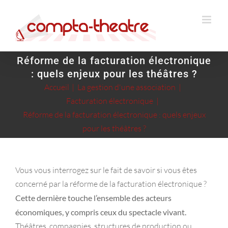
Passer
au
contenu
Réforme de la facturation électronique
: quels enjeux pour les théâtres ?
Accueil
La gestion d'une association
Facturation électronique
Réforme de la facturation électronique : quels enjeux
pour les théâtres ?
Vous vous interrogez sur le fait de savoir si vous êtes
concerné par la réforme de la facturation électronique ?
Cette dernière touche l’ensemble des acteurs
économiques, y compris ceux du spectacle vivant.
Théâtres, compagnies, structures de production ou